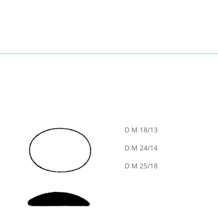
D M 18/13
D M 24/14
D M 25/18