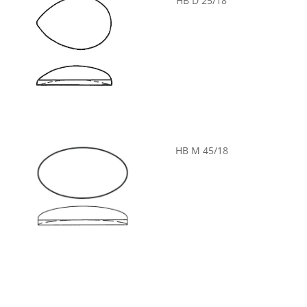
HB D 25/18
HB M 45/18