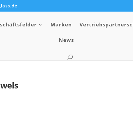
lass.de
schäftsfelder
Marken
Vertriebspartnersc
News
ewels