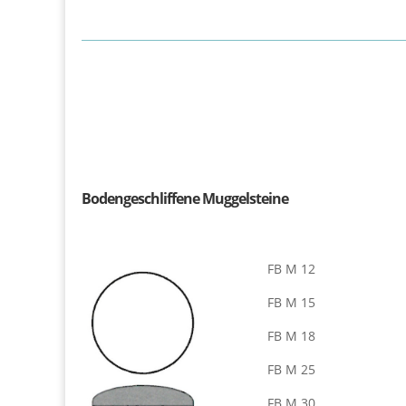
Bodengeschliffene Muggelsteine
FB M 12
FB M 15
FB M 18
FB M 25
FB M 30