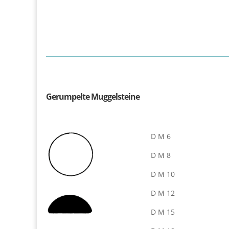
Gerumpelte Muggelsteine
D M 6
D M 8
D M 10
D M 12
D M 15