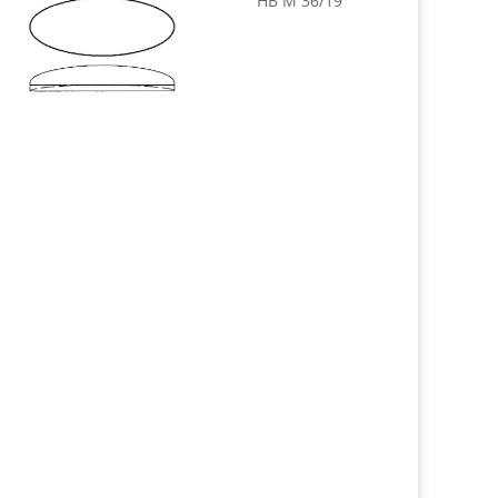
HB M 36/19