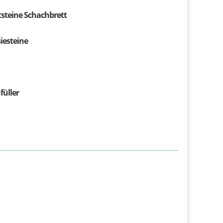
steine Schachbrett
iesteine
füller