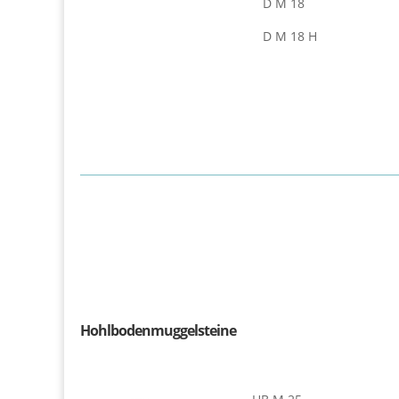
D M 18
D M 18 H
Hohlbodenmuggelsteine